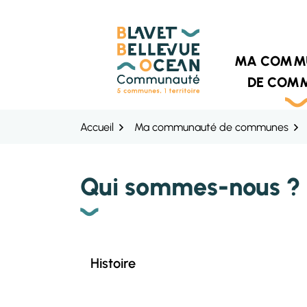
Gestion des traceurs
Aller
Aller
Aller
à
au
au
la
contenu
pied
navigation
de
MA COMM
page
DE COM
Accueil
Ma communauté de communes
Qui sommes-nous ?
Histoire
Liste des pages