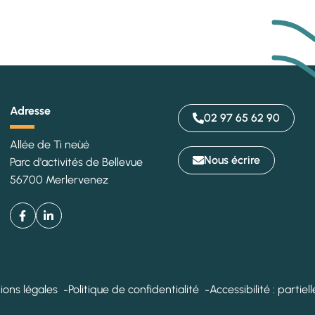
Adresse
02 97 65 62 90
Allée de Ti neùé
Nous écrire
Parc d'activités de Bellevue
56700 Merlervenez
Facebook
(ouverture dans un nouvel onglet)
Linkedin
(ouverture dans un nouvel onglet)
ions légales
Politique de confidentialité
Accessibilité : parti