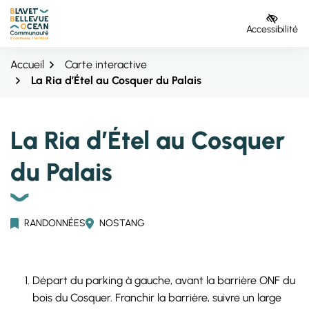
Gestion des traceurs
Aller
Aller
Aller
à
au
au
Accessibilité
la
contenu
pied
navigation
de
Accueil
Carte interactive
page
La Ria d’Étel au Cosquer du Palais
La Ria d’Étel au Cosquer
du Palais
RANDONNÉES
NOSTANG
Départ du parking à gauche, avant la barrière ONF du
bois du Cosquer. Franchir la barrière, suivre un large