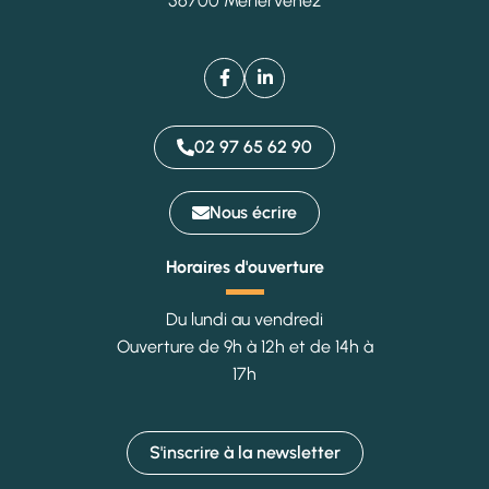
56700 Merlervenez
Facebook
(ouverture dans un nouvel onglet)
Linkedin
(ouverture dans un nouvel on
02 97 65 62 90
Nous écrire
Horaires d'ouverture
Du lundi au vendredi
Ouverture de 9h à 12h et de 14h à
17h
S'inscrire à la
newsletter