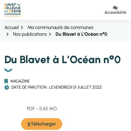
Gestion des traceurs
Aller
Aller
Aller
à
au
au
Accessibilité
la
contenu
pied
navigation
de
Accueil
Ma communauté de communes
page
Nos publications
Du Blavet à L’Océan n°0
Du Blavet à L’Océan n°0
MAGAZINE
DATE DE PARUTION : LE
VENDREDI 01 JUILLET 2022
PDF - 5,45 MO
Télécharger
(ouverture dans un nouvel onglet)