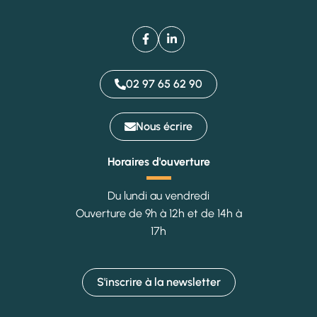
Facebook
(ouverture dans un nouvel onglet)
Linkedin
(ouverture dans un nouvel on
02 97 65 62 90
Nous écrire
Horaires d'ouverture
Du lundi au vendredi
Ouverture de 9h à 12h et de 14h à
17h
S'inscrire à la
newsletter